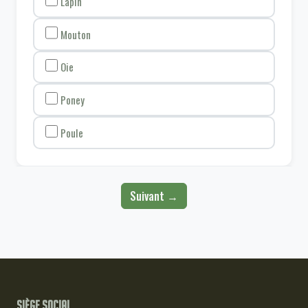
Lapin
Mouton
Oie
Poney
Poule
Suivant →
Siège social