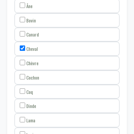
Âne
Bovin
Canard
Cheval
Chèvre
Cochon
Coq
Dinde
Lama