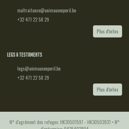
maltraitance@animauxenperil.be
+32 471 22 58 29
Plus d'infos
Legs & testaments
legs@animauxenperil.be
+32 471 22 58 29
Plus d'infos
N° d'agrément des refuges: HK30501597 - HK30503931 • N°
d'entreprise: 0425402804