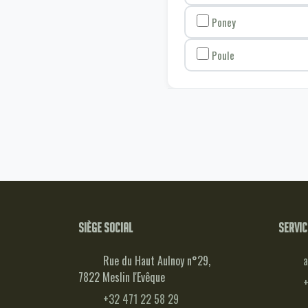
Poney
Poule
Siège social
Servic
Rue du Haut Aulnoy n°29,
a
7822 Meslin l'Evêque
+
+32 471 22 58 29