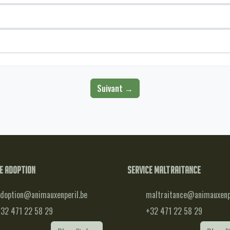
Suivant →
e adoption
Service maltraitance
doption@animauxenperil.be
maltraitance@animauxenpe
32 471 22 58 29
+32 471 22 58 29