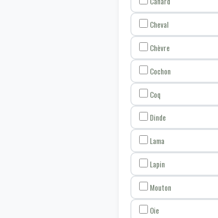
Canard
Cheval
Chèvre
Cochon
Coq
Dinde
Lama
Lapin
Mouton
Oie