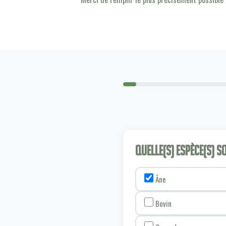
Quelle(s) espèce(s) 
Âne
Bovin