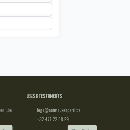
Legs & testaments
ril.be
legs@animauxenperil.be
+32 471 22 58 29