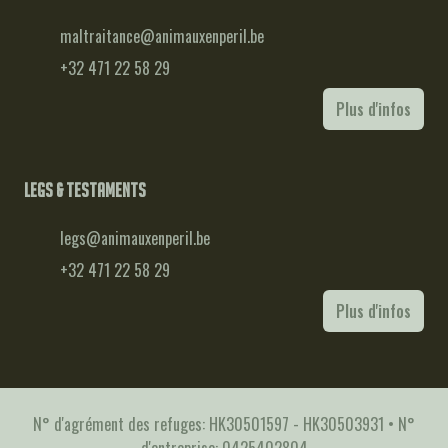
maltraitance@animauxenperil.be
+32 471 22 58 29
Plus d'infos
Legs & testaments
legs@animauxenperil.be
+32 471 22 58 29
Plus d'infos
N° d'agrément des refuges: HK30501597 - HK30503931 • N°
d'entreprise: 0425402804