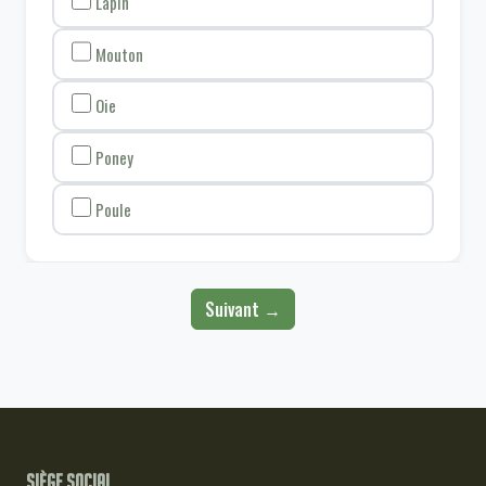
Lapin
Mouton
Oie
Poney
Poule
Suivant →
Siège social