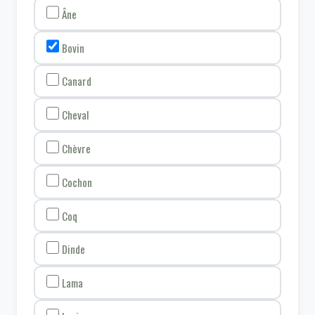
Âne
Bovin
Canard
Cheval
Chèvre
Cochon
Coq
Dinde
Lama