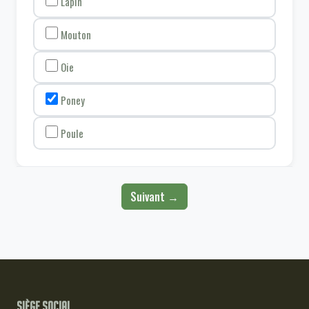
Lapin
Mouton
Oie
Poney
Poule
Suivant →
Siège social