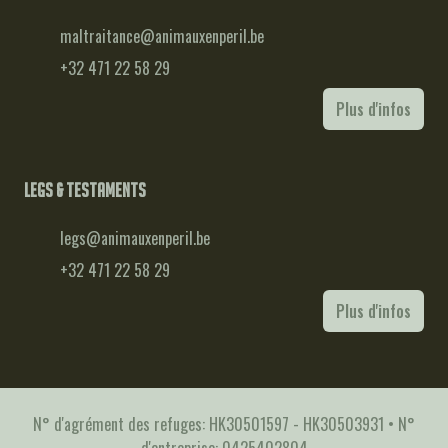
maltraitance@animauxenperil.be
+32 471 22 58 29
Plus d'infos
Legs & testaments
legs@animauxenperil.be
+32 471 22 58 29
Plus d'infos
N° d'agrément des refuges: HK30501597 - HK30503931 • N°
d'entreprise: 0425402804