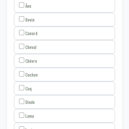
Âne
Bovin
Canard
Cheval
Chèvre
Cochon
Coq
Dinde
Lama