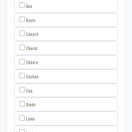
Âne
Bovin
Canard
Cheval
Chèvre
Cochon
Coq
Dinde
Lama