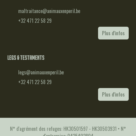
maltraitance@animauxenperil.be
+32 471 22 58 29
Plus d'infos
Legs & testaments
legs@animauxenperil.be
+32 471 22 58 29
Plus d'infos
N° d'agrément des refuges: HK30501597 - HK30503931 • N°
d'entreprise: 0425402804