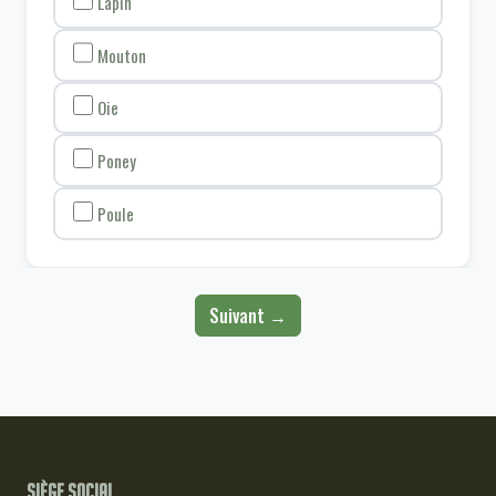
Lapin
Mouton
Oie
Poney
Poule
Suivant →
Siège social