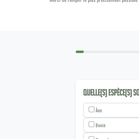
Quelle(s) espèce(s) 
Âne
Bovin