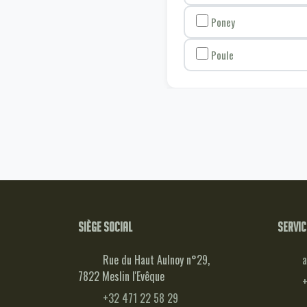
Poney
Poule
Siège social
Servic
Rue du Haut Aulnoy n°29,
a
7822 Meslin l'Evêque
+
+32 471 22 58 29