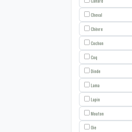
Canard
Cheval
Chèvre
Cochon
Coq
Dinde
Lama
Lapin
Mouton
Oie