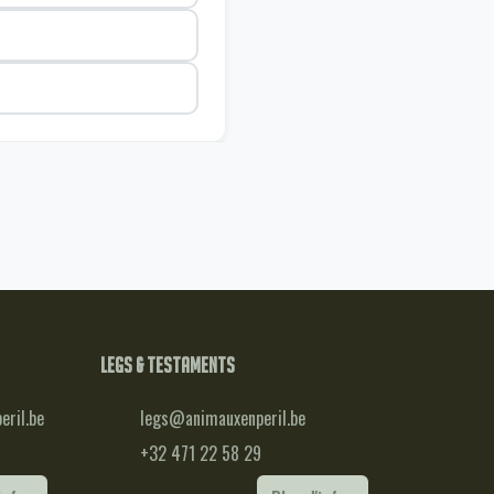
Legs & testaments
ril.be
legs@animauxenperil.be
+32 471 22 58 29