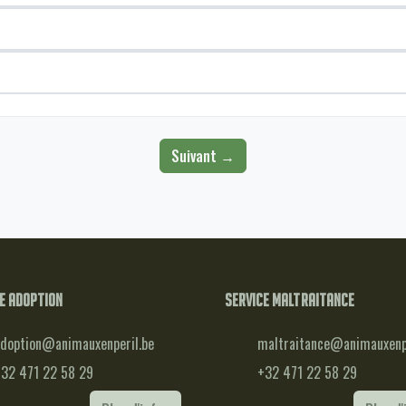
Suivant →
e adoption
Service maltraitance
doption@animauxenperil.be
maltraitance@animauxenpe
32 471 22 58 29
+32 471 22 58 29