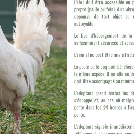
L’abri doit être accessible en
propre (paille ou foin), d’un abr
dépourvu de tout objet ou di
nettoyable.
Le lieu d’hébergement de la 
suffisamment sécurisée et surve
L’animal ne peut être mis à l’att
La poule ou le coq doit bénéfici
la même espèce. Il ou elle ne do
doit être accompagné au minimu
L’adoptant prend toutes les di
s’échappe et, au cas où malgré 
perte dans les 24 heures à l’as
perte.
L’adoptant signale immédiate
téléphone à l’association com