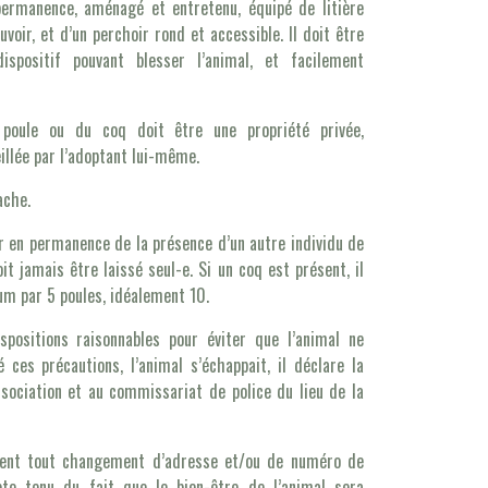
 permanence, aménagé et entretenu, équipé de litière
euvoir, et d’un perchoir rond et accessible. Il doit être
spositif pouvant blesser l’animal, et facilement
poule ou du coq doit être une propriété privée,
illée par l’adoptant lui-même.
ache.
er en permanence de la présence d’un autre individu de
it jamais être laissé seul-e. Si un coq est présent, il
m par 5 poules, idéalement 10.
spositions raisonnables pour éviter que l’animal ne
ces précautions, l’animal s’échappait, il déclare la
sociation et au commissariat de police du lieu de la
ment tout changement d’adresse et/ou de numéro de
pte tenu du fait que le bien-être de l’animal sera