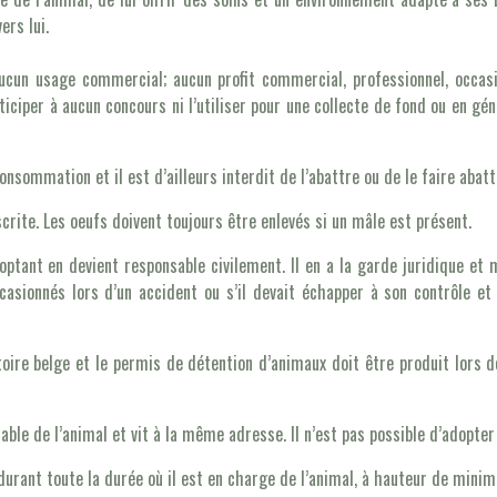
ers lui.
ucun usage commercial; aucun profit commercial, professionnel, occasion
articiper à aucun concours ni l’utiliser pour une collecte de fond ou en 
nsommation et il est d’ailleurs interdit de l’abattre ou de le faire abatt
rite. Les oeufs doivent toujours être enlevés si un mâle est présent.
doptant en devient responsable civilement. Il en a la garde juridique et m
asionnés lors d’un accident ou s’il devait échapper à son contrôle et 
toire belge et le permis de détention d’animaux doit être produit lors d
ble de l’animal et vit à la même adresse. Il n’est pas possible d’adopter 
durant toute la durée où il est en charge de l’animal, à hauteur de minimu