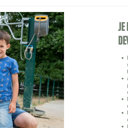
Je
de