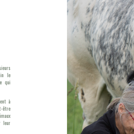
sieurs
ain le
e qui
nent à
t-être
nimaux
 leur