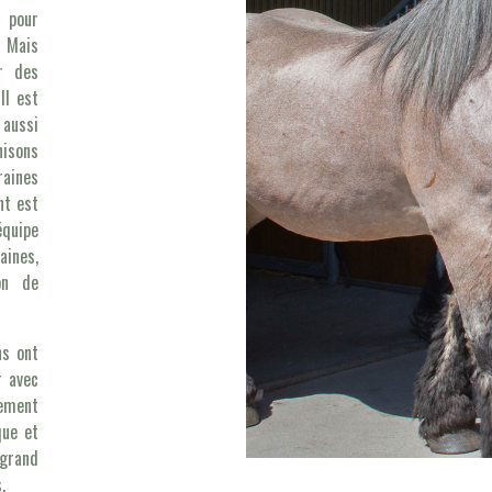
d pour
. Mais
ir des
Il est
 aussi
nisons
raines
nt est
quipe
aines,
on de
ns ont
r avec
lement
que et
grand
.