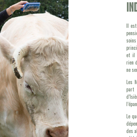
in
Il es
pensi
soins
princ
et il
rien 
ne se
Les M
part 
d’Is
l’épa
Le qu
dépen
des a