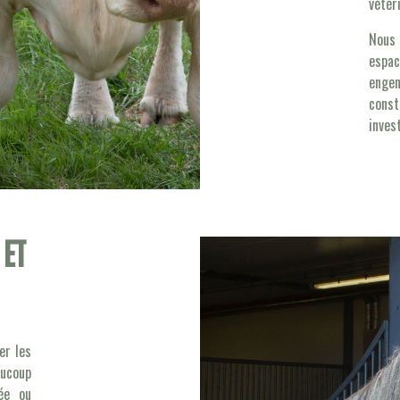
vétér
Nous
espa
enge
cons
inves
 et
er les
aucoup
née ou