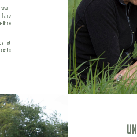
avail
faire
n-être
es et
 cette
Un