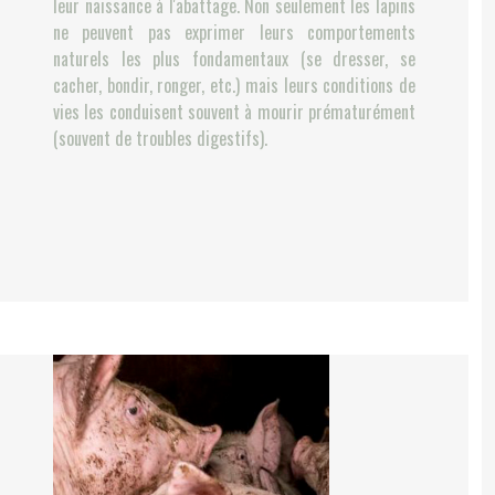
leur naissance à l'abattage. Non seulement les lapins
ne peuvent pas exprimer leurs comportements
naturels les plus fondamentaux (se dresser, se
cacher, bondir, ronger, etc.) mais leurs conditions de
vies les conduisent souvent à mourir prématurément
(souvent de troubles digestifs).