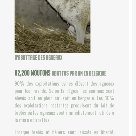
d'abattage des agneaux
120,000
moutons
abattus par an en Belgique
90% des exploitations ovines élèvent des agneaux
pour leur viande. Selon la région, les animaux sont
élevés soit en plein air, soit en bergerie. Les 10%
des exploitations restantes produisent du lait de
brebis où les agneaux sont immédiatement retirés à
la mère et abattus.
Lorsque brebis et béliers sont laissés en liberté,