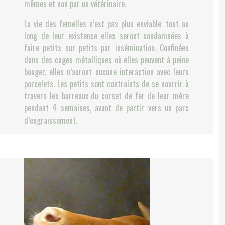
mêmes et non par un vétérinaire.
La vie des femelles n’est pas plus enviable: tout au
long de leur existence elles seront condamnées à
faire petits sur petits par insémination. Confinées
dans des cages métalliques où elles peuvent à peine
bouger, elles n’auront aucune interaction avec leurs
porcelets. Les petits sont contraints de se nourrir à
travers les barreaux du corset de fer de leur mère
pendant 4 semaines, avant de partir vers un parc
d’engraissement.