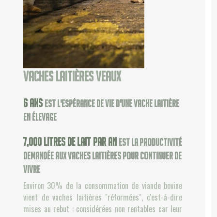
Vaches laitières veaux
6
ans
est l'espérance de vie d'une vache laitière
en élevage
7,000
litres de lait par an
est la productivité
demandée aux vaches laitières pour continuer de
vivre
Environ 30% de la consommation de viande bovine
vient de vaches laitières "réformées", c'est-à-dire
mises au rebut : considérées non rentables car leur