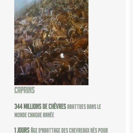
Caprins
502
millions de chèvres
abattues dans le
monde chaque année
2
jours
âge d'abattage des chevreaux nés pour