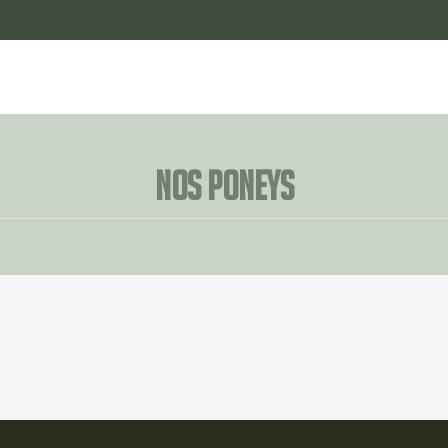
Nos poneys
🐾
🐾
Chaos
Dynamite
🐾
🐾
Nelly
Orage
🐾
🐾
Rebelle
Rocky