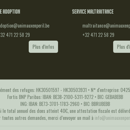
e adoption
Service maltraitance
doption@animauxenperil.be
maltraitance@animauxenpe
32 471 22 58 29
+32 471 22 58 29
Plus d'infos
Plus d'
rément des refuges: HK30501597 - HK30503931 • N° d'entreprise: 04
Fortis BNP Paribas: IBAN: BE38-2100-5311-9272 • BIC: GEBABEBB
ING: IBAN: BE73-3701-1783-2960 • BIC: BBRUBEBB
i le total annuel des dons atteint 40€, une attestation fiscale est délivr
r toutes autres demandes, merci d’envoyer un mail à
info@animauxenperi