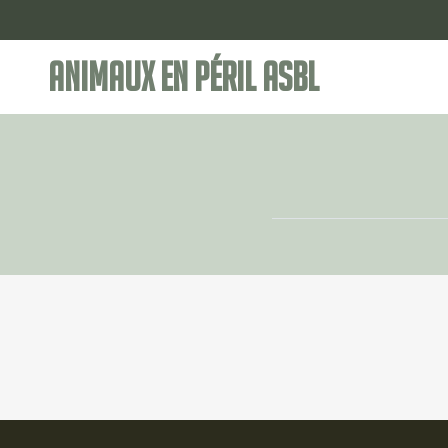
Animaux en Péril ASBL
🐾
🐾
Alicante
Apache
🐾
🐾
Kimmy
Minuit
🐾
🐾
Pénélope
Poppin's
🐾
Terry