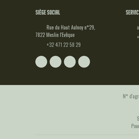
Siège social
Servic
Rue du Haut Aulnoy n°29,
a
7822 Meslin l'Evêque
+
+32 471 22 58 29
N° d'ag
S
Pou