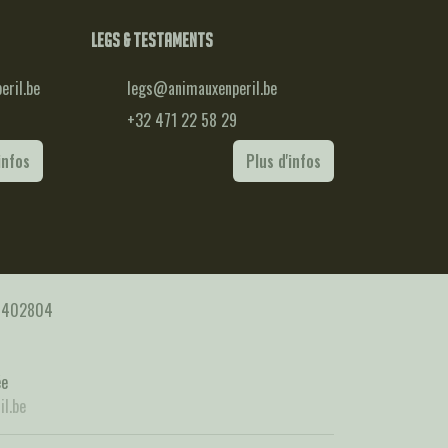
Legs & testaments
ril.be
legs@animauxenperil.be
+32 471 22 58 29
infos
Plus d'infos
25402804
ée
l.be