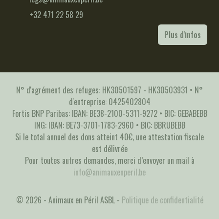
+32 471 22 58 29
Plus d'infos
N° d'agrément des refuges: HK30501597 - HK30503931 • N°
d'entreprise: 0425402804
Fortis BNP Paribas: IBAN: BE38-2100-5311-9272 • BIC: GEBABEBB
ING: IBAN: BE73-3701-1783-2960 • BIC: BBRUBEBB
Si le total annuel des dons atteint 40€, une attestation fiscale
est délivrée
Pour toutes autres demandes, merci d’envoyer un mail à
info@animauxenperil.be
© 2026 - Animaux en Péril ASBL -
Politique de confidentialité