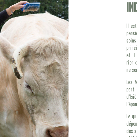
in
Il es
pensi
soins
princ
et il
rien 
ne se
Les M
part 
d’Is
l’épa
Le qu
dépen
des a