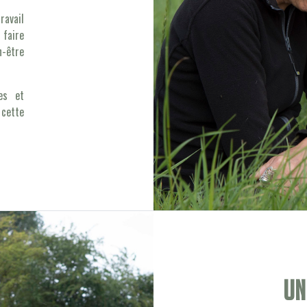
avail
faire
n-être
es et
 cette
Un