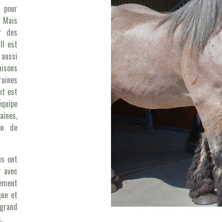
d pour
. Mais
ir des
Il est
 aussi
nisons
raines
nt est
quipe
aines,
on de
ns ont
r avec
lement
que et
grand
.