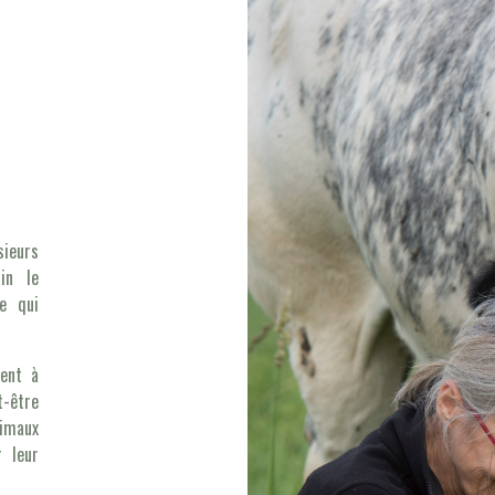
sieurs
ain le
e qui
nent à
t-être
nimaux
 leur