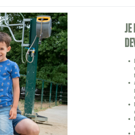
Je
de