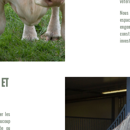
vétér
Nous
espa
enge
cons
inves
 et
er les
aucoup
née ou