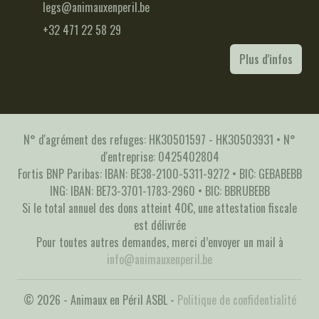
legs@animauxenperil.be
+32 471 22 58 29
Plus d'infos
N° d'agrément des refuges: HK30501597 - HK30503931 • N°
d'entreprise: 0425402804
Fortis BNP Paribas: IBAN: BE38-2100-5311-9272 • BIC: GEBABEBB
ING: IBAN: BE73-3701-1783-2960 • BIC: BBRUBEBB
Si le total annuel des dons atteint 40€, une attestation fiscale
est délivrée
Pour toutes autres demandes, merci d’envoyer un mail à
info@animauxenperil.be
© 2026 - Animaux en Péril ASBL -
Politique de confidentialité