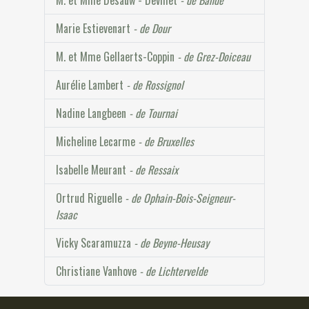
M. et Mme Desauw - Devillet
- de Bande
Marie Estievenart
- de Dour
M. et Mme Gellaerts-Coppin
- de Grez-Doiceau
Aurélie Lambert
- de Rossignol
Nadine Langbeen
- de Tournai
Micheline Lecarme
- de Bruxelles
Isabelle Meurant
- de Ressaix
Ortrud Riguelle
- de Ophain-Bois-Seigneur-
Isaac
Vicky Scaramuzza
- de Beyne-Heusay
Christiane Vanhove
- de Lichtervelde