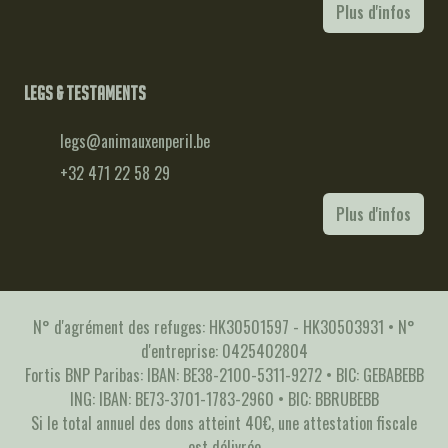
Plus d'infos
Legs & testaments
legs@animauxenperil.be
+32 471 22 58 29
Plus d'infos
N° d'agrément des refuges: HK30501597 - HK30503931 • N°
d'entreprise: 0425402804
Fortis BNP Paribas: IBAN: BE38-2100-5311-9272 • BIC: GEBABEBB
ING: IBAN: BE73-3701-1783-2960 • BIC: BBRUBEBB
Si le total annuel des dons atteint 40€, une attestation fiscale
est délivrée