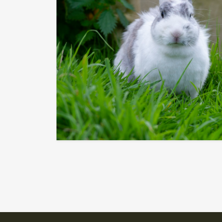
🐾
🐾
Ariel
Aurore
🐾
🐾
Ella
Fiona
🐾
🐾
Mérida
Nesquick
Pudding