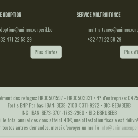
e adoption
Service maltraitance
doption@animauxenperil.be
maltraitance@animauxenpe
32 471 22 58 29
+32 471 22 58 29
Plus d'infos
Plus d'
rément des refuges: HK30501597 - HK30503931 • N° d'entreprise: 04
Fortis BNP Paribas: IBAN: BE38-2100-5311-9272 • BIC: GEBABEBB
ING: IBAN: BE73-3701-1783-2960 • BIC: BBRUBEBB
i le total annuel des dons atteint 40€, une attestation fiscale est délivr
r toutes autres demandes, merci d’envoyer un mail à
info@animauxenperi