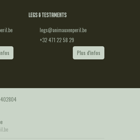
Legs & testaments
ril.be
legs@animauxenperil.be
+32 471 22 58 29
infos
Plus d'infos
25402804
ée
l.be