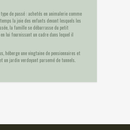
e type de passé : achetés en animalerie comme
temps la joie des enfants devant lesquels les
ssée, la famille se débarrasse du petit
en lui fournissant un cadre dans lequel il
igus, héberge une vingtaine de pensionnaires et
et un jardin verdoyant parsemé de tunnels.
🐾
n
Chocolatine
🐾
Mégara
🐾
Prada