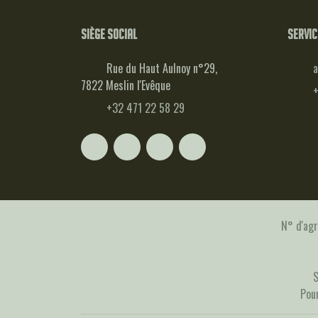
🐾
Siège social
Servic
Rue du Haut Aulnoy n°29,
a
7822 Meslin l'Evêque
+
+32 471 22 58 29
N° d'ag
S
Pou