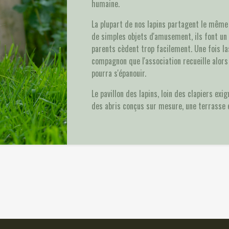
humaine.
La plupart de nos lapins partagent le mêm
de simples objets d'amusement, ils font un 
parents cèdent trop facilement. Une fois la
compagnon que l'association recueille alors 
pourra s'épanouir.
Le pavillon des lapins, loin des clapiers ex
des abris conçus sur mesure, une terrasse 
🐾
🐾
Belle
Cendrillo
🐾
🐾
Gary
Lady
🐾
🐾
Nuage
Oreo