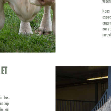
vétér
Nous
espa
enge
cons
inves
 et
er les
aucoup
née ou