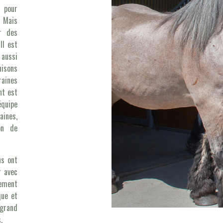
d pour
. Mais
ir des
Il est
 aussi
nisons
raines
nt est
quipe
aines,
on de
ns ont
r avec
lement
que et
grand
.