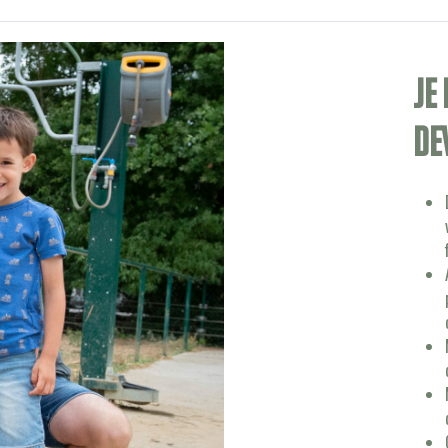
Je
de