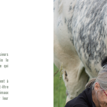
sieurs
ain le
e qui
nent à
t-être
nimaux
 leur