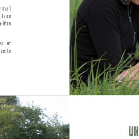
avail
faire
n-être
es et
 cette
Un