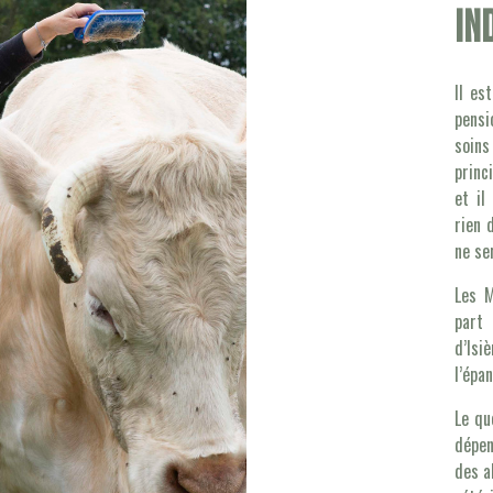
in
Il es
pensi
soins
princ
et il
rien 
ne se
Les M
part 
d’Is
l’épa
Le qu
dépen
des a