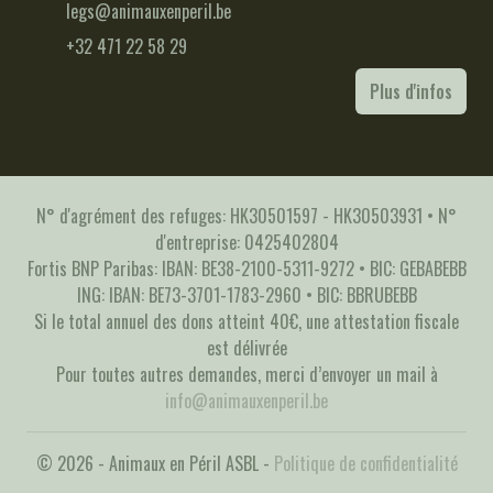
legs@animauxenperil.be
+32 471 22 58 29
Plus d'infos
N° d'agrément des refuges: HK30501597 - HK30503931 • N°
d'entreprise: 0425402804
Fortis BNP Paribas: IBAN: BE38-2100-5311-9272 • BIC: GEBABEBB
ING: IBAN: BE73-3701-1783-2960 • BIC: BBRUBEBB
Si le total annuel des dons atteint 40€, une attestation fiscale
est délivrée
Pour toutes autres demandes, merci d’envoyer un mail à
info@animauxenperil.be
© 2026 - Animaux en Péril ASBL -
Politique de confidentialité