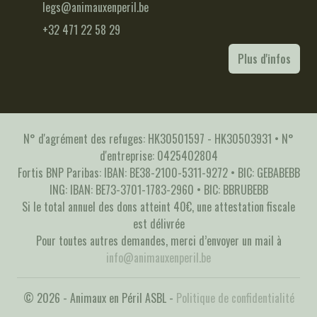
legs@animauxenperil.be
+32 471 22 58 29
Plus d'infos
N° d'agrément des refuges: HK30501597 - HK30503931 • N°
d'entreprise: 0425402804
Fortis BNP Paribas: IBAN: BE38-2100-5311-9272 • BIC: GEBABEBB
ING: IBAN: BE73-3701-1783-2960 • BIC: BBRUBEBB
Si le total annuel des dons atteint 40€, une attestation fiscale
est délivrée
Pour toutes autres demandes, merci d’envoyer un mail à
info@animauxenperil.be
© 2026 - Animaux en Péril ASBL -
Politique de confidentialité