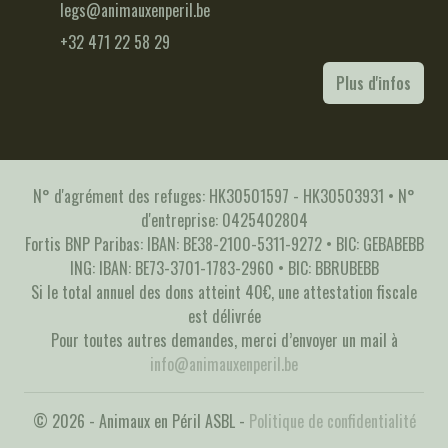
legs@animauxenperil.be
+32 471 22 58 29
Plus d'infos
N° d'agrément des refuges: HK30501597 - HK30503931 • N°
d'entreprise: 0425402804
Fortis BNP Paribas: IBAN: BE38-2100-5311-9272 • BIC: GEBABEBB
ING: IBAN: BE73-3701-1783-2960 • BIC: BBRUBEBB
Si le total annuel des dons atteint 40€, une attestation fiscale
est délivrée
Pour toutes autres demandes, merci d’envoyer un mail à
info@animauxenperil.be
© 2026 - Animaux en Péril ASBL -
Politique de confidentialité