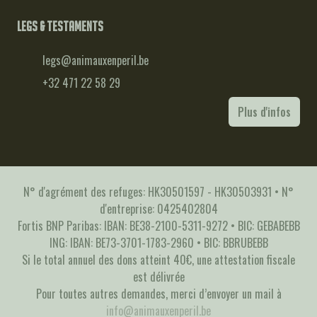
Legs & testaments
legs@animauxenperil.be
+32 471 22 58 29
Plus d'infos
N° d'agrément des refuges: HK30501597 - HK30503931 • N°
d'entreprise: 0425402804
Fortis BNP Paribas: IBAN: BE38-2100-5311-9272 • BIC: GEBABEBB
ING: IBAN: BE73-3701-1783-2960 • BIC: BBRUBEBB
Si le total annuel des dons atteint 40€, une attestation fiscale
est délivrée
Pour toutes autres demandes, merci d’envoyer un mail à
info@animauxenperil.be