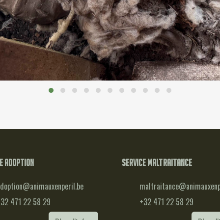
e adoption
Service maltraitance
doption@animauxenperil.be
maltraitance@animauxenpe
32 471 22 58 29
+32 471 22 58 29