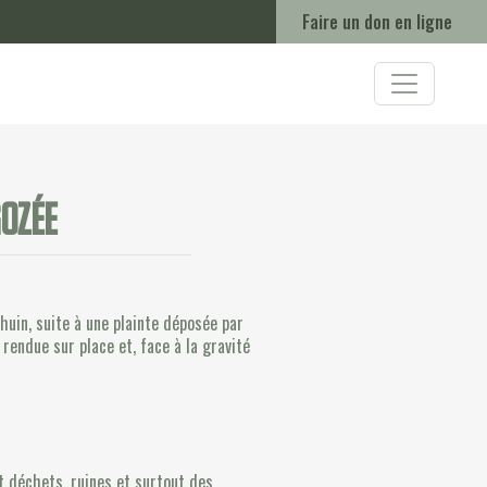
Faire un don en ligne
ozée
huin, suite à une plainte déposée par
rendue sur place et, face à la gravité
t déchets, ruines et surtout des