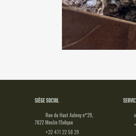
Siège social
Servic
Rue du Haut Aulnoy n°29,
a
7822 Meslin l'Evêque
+
+32 471 22 58 29