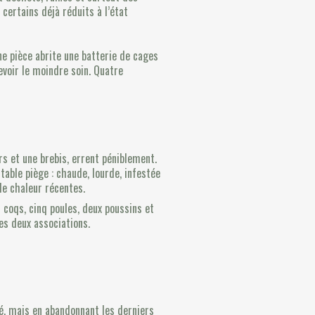
certains déjà réduits à l’état
une pièce abrite une batterie de cages
voir le moindre soin. Quatre
rs et une brebis, errent péniblement.
itable piège : chaude, lourde, infestée
 de chaleur récentes.
 coqs, cinq poules, deux poussins et
es deux associations.
té, mais en abandonnant les derniers