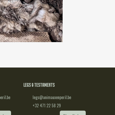
Legs & testaments
ril.be
legs@animauxenperil.be
+32 471 22 58 29