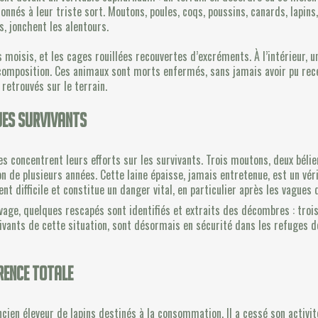
nés à leur triste sort. Moutons, poules, coqs, poussins, canards, lapins, 
, jonchent les alentours.
 moisis, et les cages rouillées recouvertes d’excréments. À l’intérieur, 
omposition. Ces animaux sont morts enfermés, sans jamais avoir pu rece
etrouvés sur le terrain.
ues survivants
s concentrent leurs efforts sur les survivants. Trois moutons, deux bélie
son de plusieurs années. Cette laine épaisse, jamais entretenue, est un vér
nt difficile et constitue un danger vital, en particulier après les vagues
evage, quelques rescapés sont identifiés et extraits des décombres : trois
vivants de cette situation, sont désormais en sécurité dans les refuges d
érence totale
ancien éleveur de lapins destinés à la consommation. Il a cessé son activi