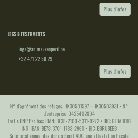
Plus d'infos
Legs & testaments
legs@animauxenperil.be
+32 471 22 58 29
Plus d'infos
N° d'agrément des refuges: HK30501597 - HK30503931 • N°
d'entreprise: 0425402804
Fortis BNP Paribas: IBAN: BE38-2100-5311-9272 • BIC: GEBABEBB
ING: IBAN: BE73-3701-1783-2960 • BIC: BBRUBEBB
Si le total annuel des dons atteint 40€, une attestation fiscale