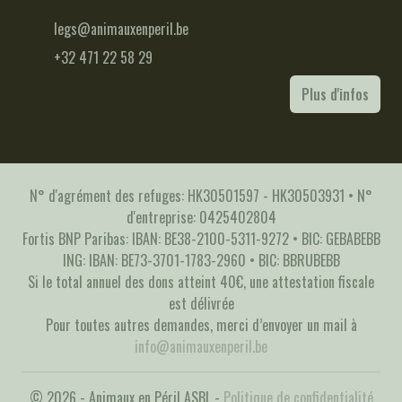
legs@animauxenperil.be
+32 471 22 58 29
Plus d'infos
N° d'agrément des refuges: HK30501597 - HK30503931 • N°
d'entreprise: 0425402804
Fortis BNP Paribas: IBAN: BE38-2100-5311-9272 • BIC: GEBABEBB
ING: IBAN: BE73-3701-1783-2960 • BIC: BBRUBEBB
Si le total annuel des dons atteint 40€, une attestation fiscale
est délivrée
Pour toutes autres demandes, merci d’envoyer un mail à
info@animauxenperil.be
© 2026 - Animaux en Péril ASBL -
Politique de confidentialité