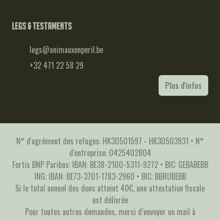
Legs & testaments
legs@animauxenperil.be
+32 471 22 58 29
Plus d'infos
N° d'agrément des refuges: HK30501597 - HK30503931 • N°
d'entreprise: 0425402804
Fortis BNP Paribas: IBAN: BE38-2100-5311-9272 • BIC: GEBABEBB
ING: IBAN: BE73-3701-1783-2960 • BIC: BBRUBEBB
Si le total annuel des dons atteint 40€, une attestation fiscale
est délivrée
Pour toutes autres demandes, merci d’envoyer un mail à