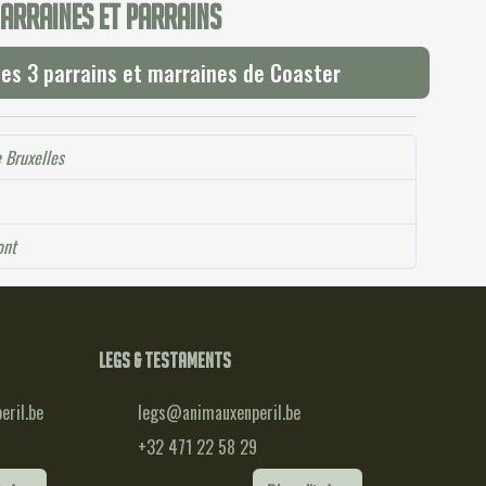
arraines et parrains
les 3 parrains et marraines de Coaster
e Bruxelles
ont
Legs & testaments
ril.be
legs@animauxenperil.be
+32 471 22 58 29