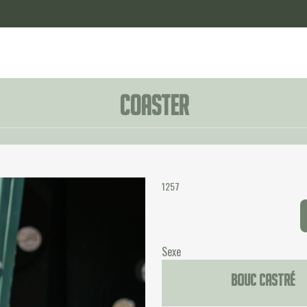
Coaster
1257
Sexe
Bouc castré