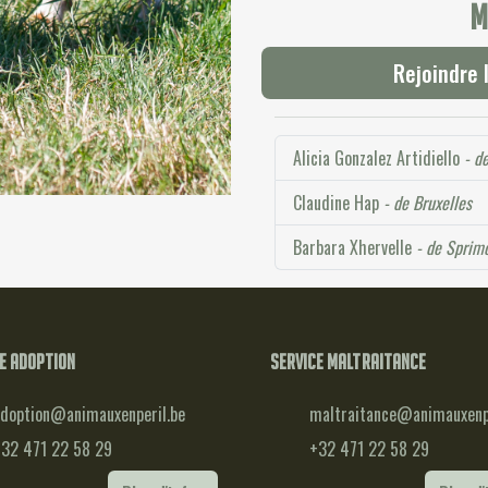
M
Rejoindre 
Alicia Gonzalez Artidiello
- d
Claudine Hap
- de Bruxelles
Barbara Xhervelle
- de Sprim
e adoption
Service maltraitance
doption@animauxenperil.be
maltraitance@animauxenpe
32 471 22 58 29
+32 471 22 58 29